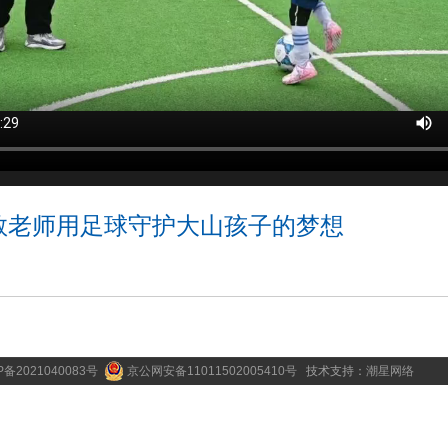
教老师用足球守护大山孩子的梦想
P备2021040083号
京公网安备11011502005410号
技术支持：
潮星网络